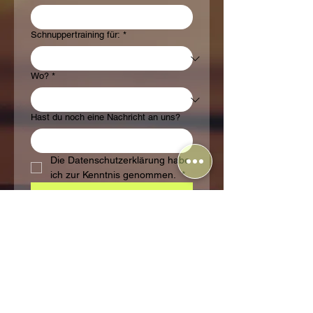
Schnuppertraining für:
*
Wo?
*
Hast du noch eine Nachricht an uns?
Die Datenschutzerklärung habe 
ich zur Kenntnis genommen. 
*
Einreichen
Tennisschule Rhein-Sieg
info@tennis-rheinsieg.de
©2026 durch Corestitution UG